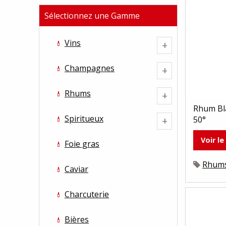
Sélectionnez une Gamme
Vins
+
Champagnes
+
Rhums
+
Rhum Bla
Spiritueux
50°
+
Voir le
Foie gras
Rhum
Caviar
Charcuterie
Bières