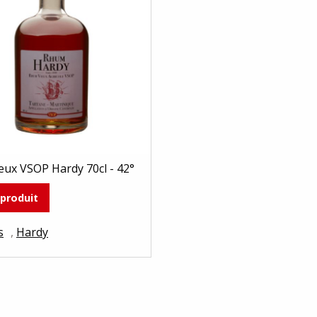
ux VSOP Hardy 70cl - 42°
 produit
s
,
Hardy