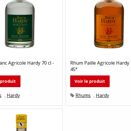
nc Agricole Hardy 70 cl -
Rhum Paille Agricole Hardy 7
45°
 produit
Voir le produit
s
,
Hardy
Rhums
,
Hardy