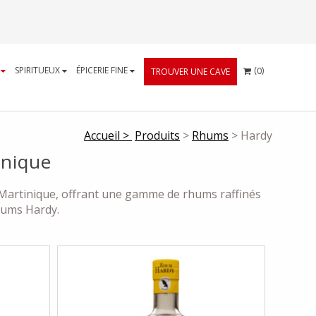
CART
S
SPIRITUEUX
ÉPICERIE FINE
(
)
0
TROUVER UNE CAVE
Accueil >
Produits
>
Rhums
> Hardy
inique
a Martinique, offrant une gamme de rhums raffinés
hums Hardy.