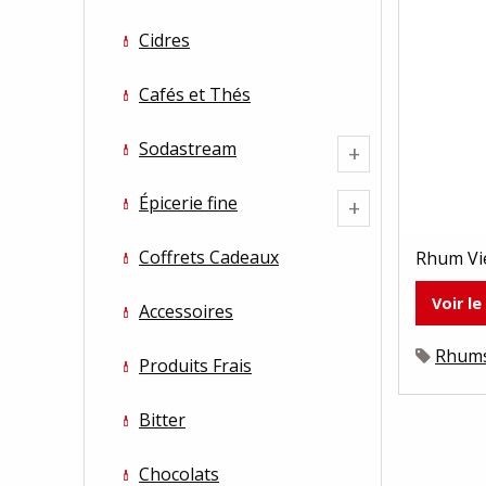
Cidres
Cafés et Thés
Sodastream
+
Épicerie fine
+
Coffrets Cadeaux
Rhum Vie
Voir le
Accessoires
Rhum
Produits Frais
Bitter
Chocolats