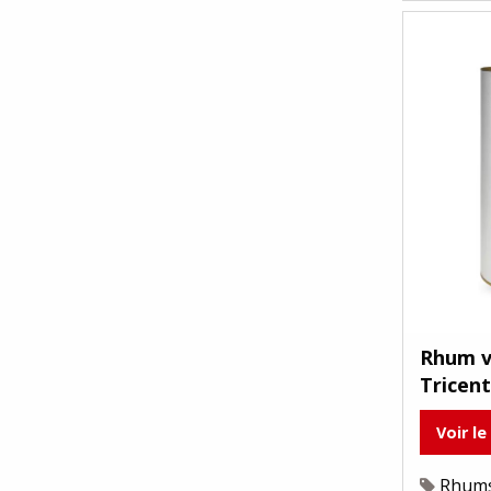
Rhum v
Tricent
Voir le
Rhum