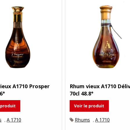
ieux A1710 Prosper
Rhum vieux A1710 Déli
.6°
70cl 48.8°
 produit
Voir le produit
s
,
A 1710
Rhums
,
A 1710