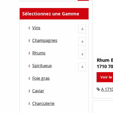
Sélectionnez une Gamme
Vins
+
Champagnes
+
Rhums
+
Rhum B
Spiritueux
1710 70
+
Voir le
Foie gras
A 171
Caviar
Charcuterie