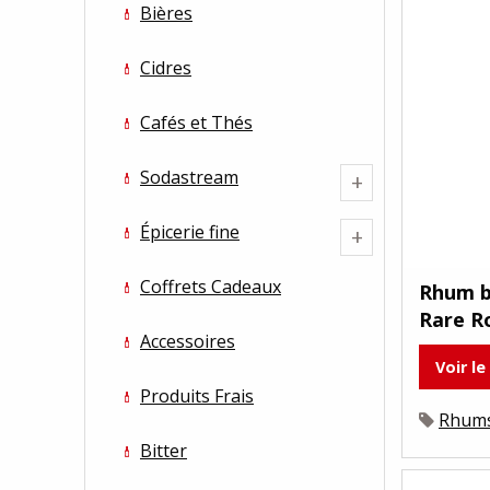
Bières
Cidres
Cafés et Thés
Sodastream
+
Épicerie fine
+
Coffrets Cadeaux
Rhum b
Rare Ro
Accessoires
Voir le
Produits Frais
Rhum
Bitter