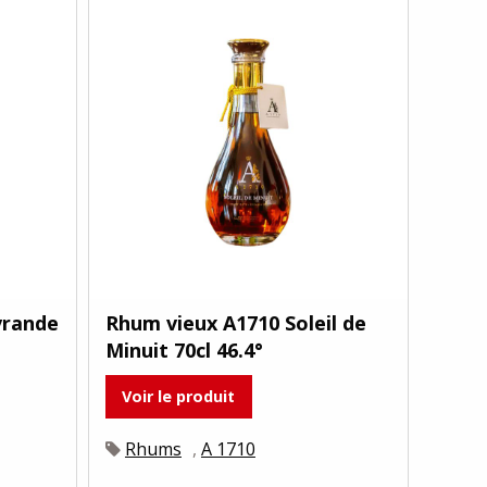
vrande
Rhum vieux A1710 Soleil de
Minuit 70cl 46.4°
Voir le produit
Rhums
,
A 1710