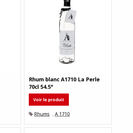
Rhum blanc A1710 La Perle
70cl 54.5°
Voir le produit
Rhums
,
A 1710