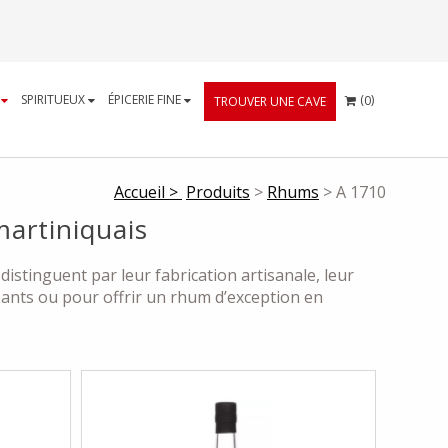
CART
S
SPIRITUEUX
ÉPICERIE FINE
(
)
0
TROUVER UNE CAVE
Accueil >
Produits
>
Rhums
> A 1710
martiniquais
distinguent par leur fabrication artisanale, leur
eants ou pour offrir un rhum d’exception en