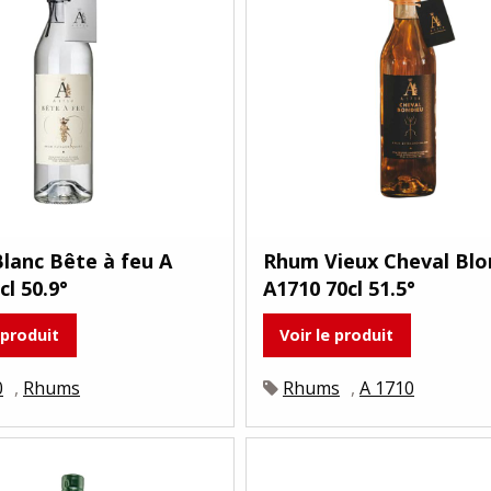
lanc Bête à feu A
Rhum Vieux Cheval Blo
cl 50.9°
A1710 70cl 51.5°
 produit
Voir le produit
0
,
Rhums
Rhums
,
A 1710