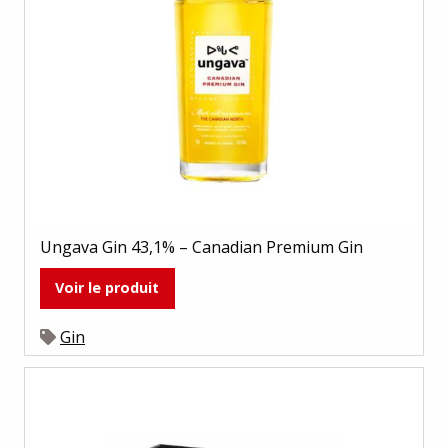
Ungava Gin 43,1% – Canadian Premium Gin
Voir le produit
Gin