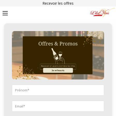
Recevoir les offres