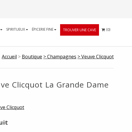
CART
S
SPIRITUEUX
ÉPICERIE FINE
(
)
0
TROUVER UNE CAVE
Accueil
>
Boutique
> Champagnes
> Veuve Clicquot
e Clicquot La Grande Dame
ve Clicquot
uit