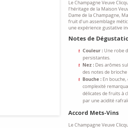
Le Champagne Veuve Clicquo
l'héritage de la Maison Veu
Dame de la Champagne, Mad
fruit d'un assemblage méticu
une expérience gustative i
Notes de Dégustati
Couleur :
Une robe do
persistantes.
Nez :
Des arômes subt
des notes de brioche f
Bouche :
En bouche, 
complexité remarquab
délicates de fruits à 
par une acidité rafraî
Accord Mets-Vins
Le Champagne Veuve Clicqu