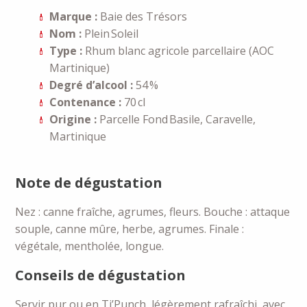
Marque :
Baie des Trésors
Nom :
Plein Soleil
Type :
Rhum blanc agricole parcellaire (AOC
Martinique)
Degré d’alcool :
54 %
Contenance :
70 cl
Origine :
Parcelle Fond Basile, Caravelle,
Martinique
Note de dégustation
Nez : canne fraîche, agrumes, fleurs. Bouche : attaque
souple, canne mûre, herbe, agrumes. Finale :
végétale, mentholée, longue.
Conseils de dégustation
Servir pur ou en Ti’Punch, légèrement rafraîchi, avec