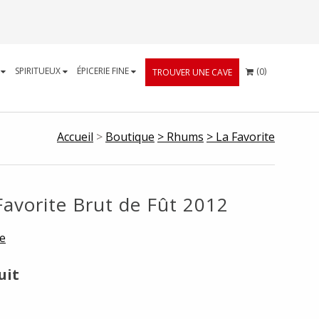
CART
S
SPIRITUEUX
ÉPICERIE FINE
(
)
0
TROUVER UNE CAVE
Accueil
>
Boutique
> Rhums
> La Favorite
avorite Brut de Fût 2012
te
uit