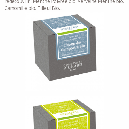
redécouvrir : Menthe Poivrée bio, Verveine Menthe bio,
Camomille bio, Tilleul Bio...