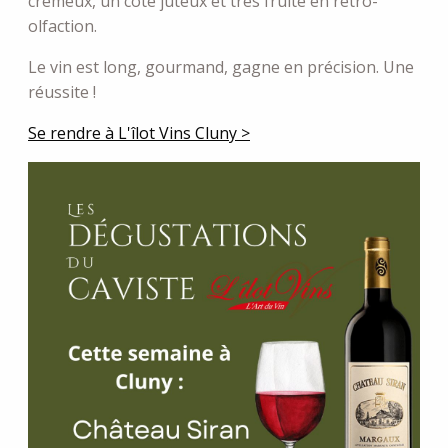
crémeux, un côté juteux et très fruité en rétro-
olfaction.
Le vin est long, gourmand, gagne en précision. Une
réussite !
Se rendre à L'îlot Vins Cluny >